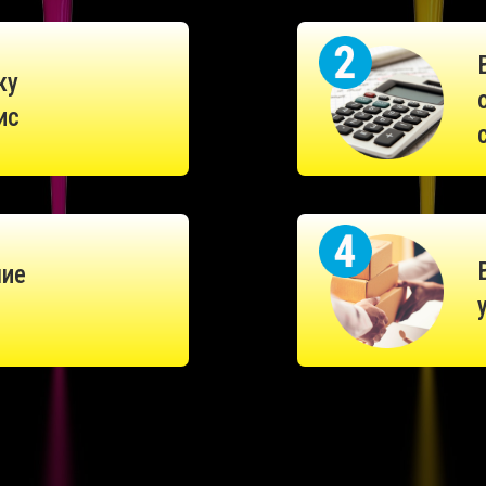
ку
ис
ние