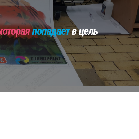
которая
попадает
в цель